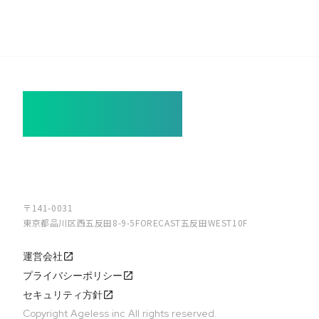
システムも、エイジレスに。
過去の遺産を、未来の資産へ。
〒141-0031
東京都品川区西五反田8-9-5FORECAST五反田WEST10F
運営会社
launch
プライバシーポリシー
launch
セキュリティ方針
launch
Copyright Ageless inc All rights reserved.